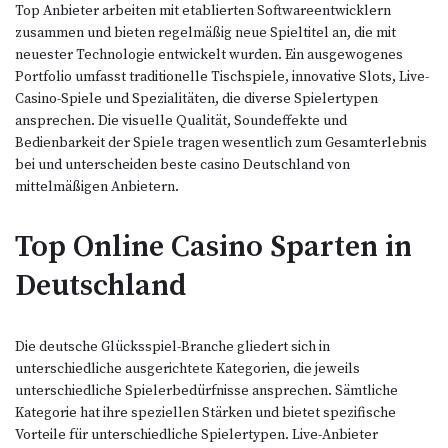
Top Anbieter arbeiten mit etablierten Softwareentwicklern
zusammen und bieten regelmäßig neue Spieltitel an, die mit
neuester Technologie entwickelt wurden. Ein ausgewogenes
Portfolio umfasst traditionelle Tischspiele, innovative Slots, Live-
Casino-Spiele und Spezialitäten, die diverse Spielertypen
ansprechen. Die visuelle Qualität, Soundeffekte und
Bedienbarkeit der Spiele tragen wesentlich zum Gesamterlebnis
bei und unterscheiden beste casino Deutschland von
mittelmäßigen Anbietern.
Top Online Casino Sparten in
Deutschland
Die deutsche Glücksspiel-Branche gliedert sich in
unterschiedliche ausgerichtete Kategorien, die jeweils
unterschiedliche Spielerbedürfnisse ansprechen. Sämtliche
Kategorie hat ihre speziellen Stärken und bietet spezifische
Vorteile für unterschiedliche Spielertypen. Live-Anbieter