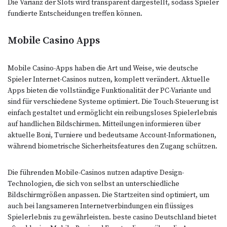
Die Varianz der Slots wird transparent dargestellt, sodass Spieler
fundierte Entscheidungen treffen können.
Mobile Casino Apps
Mobile Casino-Apps haben die Art und Weise, wie deutsche
Spieler Internet-Casinos nutzen, komplett verändert. Aktuelle
Apps bieten die vollständige Funktionalität der PC-Variante und
sind für verschiedene Systeme optimiert. Die Touch-Steuerung ist
einfach gestaltet und ermöglicht ein reibungsloses Spielerlebnis
auf handlichen Bildschirmen. Mitteilungen informieren über
aktuelle Boni, Turniere und bedeutsame Account-Informationen,
während biometrische Sicherheitsfeatures den Zugang schützen.
Die führenden Mobile-Casinos nutzen adaptive Design-
Technologien, die sich von selbst an unterschiedliche
Bildschirmgrößen anpassen. Die Startzeiten sind optimiert, um
auch bei langsameren Internetverbindungen ein flüssiges
Spielerlebnis zu gewährleisten. beste casino Deutschland bietet