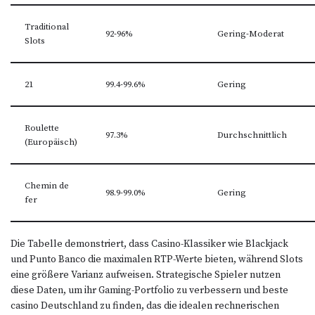
Traditional
92-96%
Gering-Moderat
Slots
21
99.4-99.6%
Gering
Roulette
97.3%
Durchschnittlich
(Europäisch)
Chemin de
98.9-99.0%
Gering
fer
Die Tabelle demonstriert, dass Casino-Klassiker wie Blackjack
und Punto Banco die maximalen RTP-Werte bieten, während Slots
eine größere Varianz aufweisen. Strategische Spieler nutzen
diese Daten, um ihr Gaming-Portfolio zu verbessern und beste
casino Deutschland zu finden, das die idealen rechnerischen