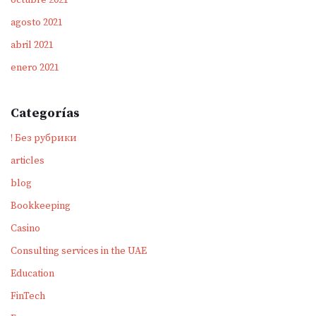
octubre 2021
agosto 2021
abril 2021
enero 2021
Categorías
! Без рубрики
articles
blog
Bookkeeping
Casino
Consulting services in the UAE
Education
FinTech