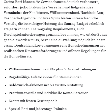
Casino-Boni können die Gewinnchancen deutlich verbessern,
erfordern jedoch taktisches Vorgehen und tiefgreifendes
Verständnis der Konditionen. Willkommensboni, Nachlade-Boni,
Cashback-Angebote und Free Spins bieten unterschiedliche
Vorteile, die bei richtiger Nutzung das Gaming-Budget erheblich
steigern können. Die Wagering Requirements, auch
Durchspielanforderungen genannt, bestimmen, wie oft der Bonus
gespielt werden muss, bevor eine Auszahlung möglich ist. beste
casino Deutschland bietet angemessene Bonusbedingungen mit
realistischen Umsatzanforderungen und offenen Regelungen für
die Bonus-Einsatz.
Willkommensbonus bis 200% plus 50 Gratis-Drehungen
Regelmäßige Aufstock-Boni für Stammkunden
Geld-zurück-Aktionen mit bis zu 20% Erstattung
Premium-Vorteile und individuelle Konto-Betreuer
Events mit festen Gewinnpools
Spezial-Boni und Jahrestags-Prämien