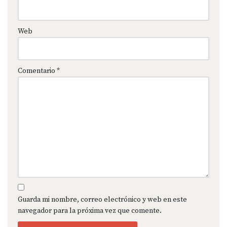
Web
Comentario
*
Guarda mi nombre, correo electrónico y web en este
navegador para la próxima vez que comente.