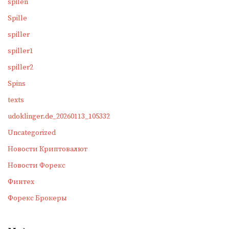
spilen
Spille
spiller
spiller1
spiller2
Spins
texts
udoklinger.de_20260113_105332
Uncategorized
Новости Криптовалют
Новости Форекс
Финтех
Форекс Брокеры