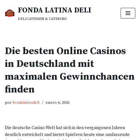
FONDA LATINA DELI
Saltar
DELICATESSEN & CATERING
al
contenido
Die besten Online Casinos
in Deutschland mit
maximalen Gewinnchancen
finden
por
fondalatinadeli
enero 6, 2026
Die deutsche Casino-Welt hat sich in den vergangenen Jahren
deutlich entwickelt und bietet Spielern heute eine umfassende