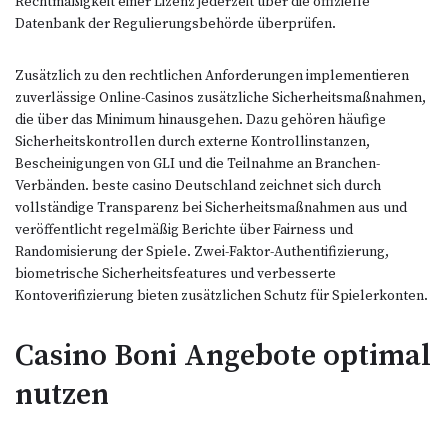
Rechtmäßigkeit einer Lizenz jederzeit über die offizielle
Datenbank der Regulierungsbehörde überprüfen.
Zusätzlich zu den rechtlichen Anforderungen implementieren
zuverlässige Online-Casinos zusätzliche Sicherheitsmaßnahmen,
die über das Minimum hinausgehen. Dazu gehören häufige
Sicherheitskontrollen durch externe Kontrollinstanzen,
Bescheinigungen von GLI und die Teilnahme an Branchen-
Verbänden. beste casino Deutschland zeichnet sich durch
vollständige Transparenz bei Sicherheitsmaßnahmen aus und
veröffentlicht regelmäßig Berichte über Fairness und
Randomisierung der Spiele. Zwei-Faktor-Authentifizierung,
biometrische Sicherheitsfeatures und verbesserte
Kontoverifizierung bieten zusätzlichen Schutz für Spielerkonten.
Casino Boni Angebote optimal
nutzen