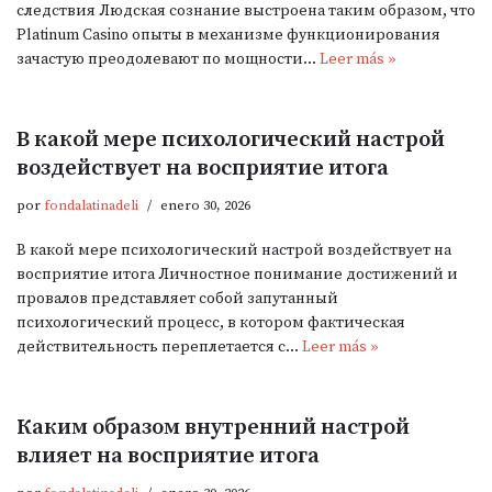
следствия Людская сознание выстроена таким образом, что
Platinum Casino опыты в механизме функционирования
зачастую преодолевают по мощности…
Leer más »
В какой мере психологический настрой
воздействует на восприятие итога
por
fondalatinadeli
enero 30, 2026
В какой мере психологический настрой воздействует на
восприятие итога Личностное понимание достижений и
провалов представляет собой запутанный
психологический процесс, в котором фактическая
действительность переплетается с…
Leer más »
Каким образом внутренний настрой
влияет на восприятие итога