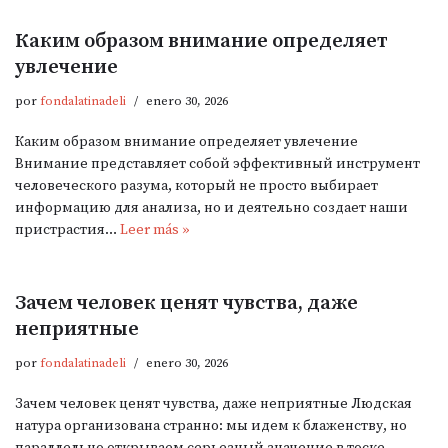
Каким образом внимание определяет
увлечение
por
fondalatinadeli
enero 30, 2026
Каким образом внимание определяет увлечение
Внимание представляет собой эффективный инструмент
человеческого разума, который не просто выбирает
информацию для анализа, но и деятельно создает наши
пристрастия…
Leer más »
Зачем человек ценят чувства, даже
неприятные
por
fondalatinadeli
enero 30, 2026
Зачем человек ценят чувства, даже неприятные Людская
натура организована странно: мы идем к блаженству, но