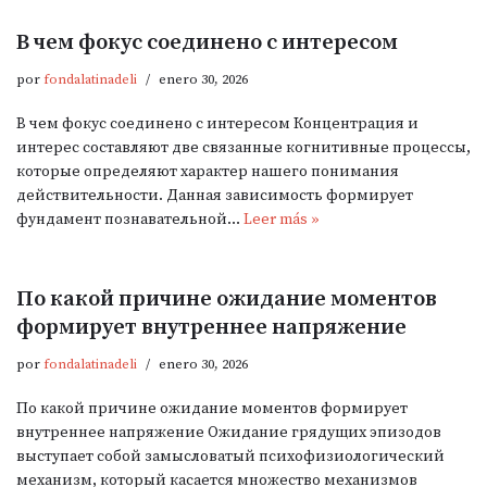
В чем фокус соединено с интересом
por
fondalatinadeli
enero 30, 2026
В чем фокус соединено с интересом Концентрация и
интерес составляют две связанные когнитивные процессы,
которые определяют характер нашего понимания
действительности. Данная зависимость формирует
фундамент познавательной…
Leer más »
По какой причине ожидание моментов
формирует внутреннее напряжение
por
fondalatinadeli
enero 30, 2026
По какой причине ожидание моментов формирует
внутреннее напряжение Ожидание грядущих эпизодов
выступает собой замысловатый психофизиологический
механизм, который касается множество механизмов