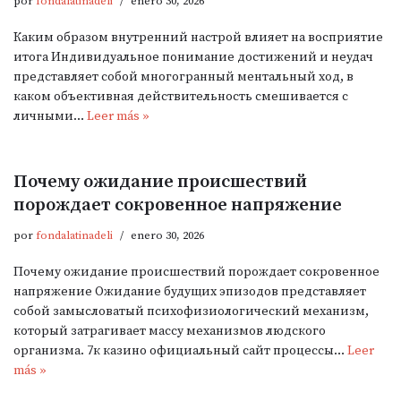
por
fondalatinadeli
enero 30, 2026
Каким образом внутренний настрой влияет на восприятие
итога Индивидуальное понимание достижений и неудач
представляет собой многогранный ментальный ход, в
каком объективная действительность смешивается с
личными…
Leer más »
Почему ожидание происшествий
порождает сокровенное напряжение
por
fondalatinadeli
enero 30, 2026
Почему ожидание происшествий порождает сокровенное
напряжение Ожидание будущих эпизодов представляет
собой замысловатый психофизиологический механизм,
который затрагивает массу механизмов людского
организма. 7к казино официальный сайт процессы…
Leer
más »