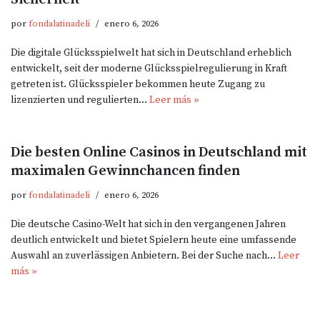
por
fondalatinadeli
enero 6, 2026
Die digitale Glücksspielwelt hat sich in Deutschland erheblich
entwickelt, seit der moderne Glücksspielregulierung in Kraft
getreten ist. Glücksspieler bekommen heute Zugang zu
lizenzierten und regulierten…
Leer más »
Die besten Online Casinos in Deutschland mit
maximalen Gewinnchancen finden
por
fondalatinadeli
enero 6, 2026
Die deutsche Casino-Welt hat sich in den vergangenen Jahren
deutlich entwickelt und bietet Spielern heute eine umfassende
Auswahl an zuverlässigen Anbietern. Bei der Suche nach…
Leer
más »